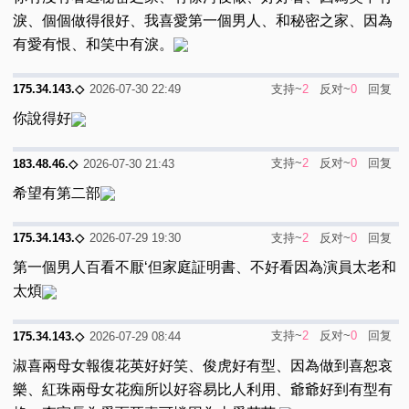
第76集
第75集
第74集
第73集
淚、個個做得很好、我喜愛第一個男人、和秘密之家、因為
有愛有恨、和笑中有淚。
第72集
第71集
第70集
第69集
第68集
第67集
第66集
第65集
支持~
2
反对~
0
回复
175.34.143.◇
2026-07-30 22:49
你說得好
第64集
第63集
第62集
第61集
第60集
第59集
第58集
第57集
支持~
2
反对~
0
回复
183.48.46.◇
2026-07-30 21:43
希望有第二部
第56集
第55集
第54集
第53集
第52集
第51集
第50集
第49集
支持~
2
反对~
0
回复
175.34.143.◇
2026-07-29 19:30
第一個男人百看不厭‘但家庭証明書、不好看因為演員太老和
第48集
第47集
第46集
第45集
太煩
第44集
第43集
第42集
第41集
支持~
2
反对~
0
回复
175.34.143.◇
2026-07-29 08:44
第40集
第39集
第38集
第37集
淑喜兩母女報復花英好好笑、俊虎好有型、因為做到喜恕哀
第36集
第35集
第34集
第33集
樂、紅珠兩母女花痴所以好容易比人利用、爺爺好到有型有